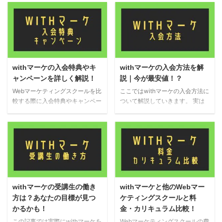
す。 どうせ受講するならしっか
も気になります… Webマーケティ
りと元は取りたいですよね。 実
ングスクールを比較する際に口コ
際にwithマーケを受講して、Web
ミ評判がいいのかはしっかりと確
マーケターになられた方にインタ
認するでしょう。 そこでこの記
ビューしてwithマーケで効果的に
事ではWithマーケの良い評判・悪
学習する方法についてお聞きしま
い評判をご紹介しております。
した！ この記事を読んで、ご自
その評判からわかったメリットデ
withマーケの入会特典やキ
withマーケの入会方法を解
身が受講する際の参考にしてくだ
メリットもご紹介しておりますの
ャンペーンを詳しく解説！
説｜今が最安値！？
さい！ withマーケの他の記事は
で、ぜひ参考にしてください。
こちら！ withマーケの利用は将
Webマーケティングスクールを比
ここではwithマーケの入会方法に
withマーケの他の記事はこちら！
来的に元は取れるの？ Withマー
較する際に入会特典やキャンペー
ついて解説していきます。 実は
withマーケの良い評判 それで
ケは他のWebマーケティングスク
ンを確認している方も多いでしょ
withマーケは最近どんどん値上が
は、withマーケの良い評判を見て
ールよりは安いとはいうものの、
う。 無料でもらえるプレゼント
りしており、今が最安値になって
いきましょう。 withマーケの良
それ ...
や他のWebマーケティングスクー
いるかもしれません。 いざ入会
い評判としては、主に下記の3つ
ルではもらえないような特典があ
するとなった時に値上がりしてし
があ ...
ると嬉しいですよね！ そこでこ
まっていた…と後悔しないように
の記事ではwihマーケの入会特典
お早めに入会するのをおすすめし
やキャンペーンをご紹介！ 他の
ます！ withマーケの他の記事は
Webマーケティングスクールのキ
こちら！ withマーケの入会方法
withマーケの受講生の働き
withマーケと他のWebマー
ャンペーンとの比較を行っており
を解説 それでは最後にwithマー
方は？あなたの目標が見つ
ケティングスクールと料
ますので、ぜひ参考にしてくださ
ケの入会方法を確認しておきまし
かるかも！
金・カリキュラム比較！
い！ withマーケの他の記事はこ
ょう。 withマーケに入会するた
ちら！ withマーケの入会特典や
めには、以下のステップを踏みま
この記事では実際にwithマーケを
Webマーケティングスクールの費