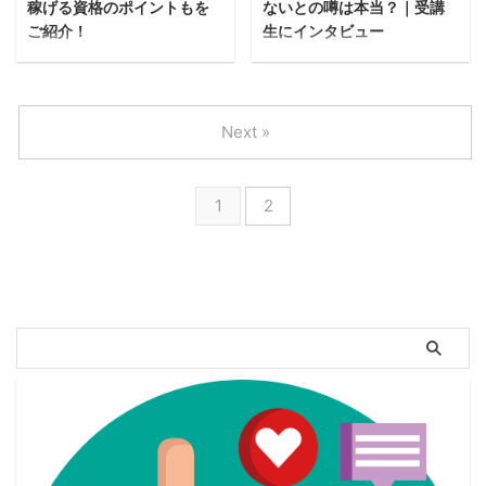
稼げる資格のポイントもを
ないとの噂は本当？｜受講
味を持つ人も多いでしょう。 し
TOEICなどの資格を習得するため
ご紹介！
生にインタビュー
かし、他のWebマーケティングス
に、勉強しようかな」と思ってい
クールよりも低コストと聞くと
る大学生も多いのではないのでし
「持ってるだけでお金になるおす
マケキャンの口コミって実際どう
「品質に問題があるのでは？」と
ょうか。 実は、資格習得やアル
すめの資格があったらいいのに
なの？ どんなスクールなのか詳
思ってしまうのも事実です。 こ
バイトよりも大学生におすすめな
な…」 「学生でも取れる便利で役
しく知りたいな マケキャンは、
の記事で ...
ものは「Webマーケティング」で
立つ資格は？」 資格を取りたい
転職成功率98％でWebマーケタ
Next »
す。 そこで今回は、大学生が ...
と思っている方の悩みは人それぞ
ー養成スクール2年連続No1とい
れだと思います。 「資格をとっ
う素晴らしい実績のあるWebマー
て、転職に活かしたい」「資格取
ケティングスクールです。 ま
1
2
得の勉強をしてスキルアップした
た、受講生の評判も良く、学習・
い」 このような目的の方がほど
転職サポートにも非常に高い満足
んどなのではないでしょうか？
度を誇っています。 出典：
しかし資格の中には、持っている
https://makecam.web-
だけでお金になるような資格があ
camp.io/lp/ad2/ Webマーケティ
るんです！資格を持ってるだけ
ングを学んで副業や転職を考えて
で、収入が増えたら嬉しいと思い
いる方にとって一度は検討したで
ませんか？ そこで今回は、持っ
あろうWebマーケティングスクー
てるだけで金になるおすすめの資
ル。 マケキャンは数あるWeb ...
格を、国家資格や学生向けなどの
タ ...