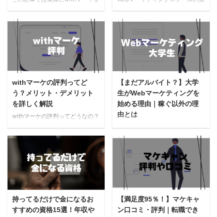
キャンペーン withマーケはコス
す。 withマーケの入会の流れ 入
受講した方がどのような活動をし
用は30万円近くするものがほと
パがよく幅広い知識を身に着けら
会ページはこちらをクリック お
ているかをご紹介します。 副業
んどで、決して安くはありませ
れるWeb ...
...
で稼げるようになりたい Webマ
ん。 またどのWebマーケティン
ーケターとして転職したい SNS
グスクールにも、それぞれの特徴
マーケティングをしっかりと学び
があります。 どうせなら、自分
たい withマーケに通う目的は人
の目的にあった、安いWebマーケ
それぞれです。 皆さんが持って
ティングスクールに通いたいです
いる目的にあった人の体験を見
よね。 この記事ではwithマーケ
withマーケの評判ってど
【まだアルバイト？】大学
て、自分が実際に受講するイメー
と他のWebマーケティングスクー
う？メリット・デメリット
生がWebマーケティングを
ジを持ってみてください！ with
ルと料金やカリキュラムの違いに
を詳しく解説
始める理由｜稼ぐ以外の理
マーケの他の記事はこちら！
ついて解説していきます。 料金
由とは
withマーケの利用後の働き方は？
だけでなく、自分が何を学びたい
withマーケの評判ってどうなの？
せっかくwithマーケを利用するの
かしっかりと考えて比較してみて
入会する意味ってあるのかな？
大学生でもWebマーケティングっ
であれば、利用後はWebマーケタ
ください。 withマーケの他の記
こんな悩みを抱えていませんか？
てできるの？ 就活に役に立つス
ーとして成功したいですよね。
事はこちら！ 下表では、withマ
多くのWebマーケティングスクー
キルを身につけたい！ 就活を目
ここで ...
ーケを他のW ...
ルは、授業料が数十万円以上する
前にして、自分に実績や経験がな
こともあり、本当に入会すべきな
い中、とても焦っている大学生も
のか悩んでしまうものですよね。
多いのではないでしょうか。 大
その点、withマーケはWebマーケ
学の授業やサークルが忙しいし、
ティングスクールにしては珍し
授業が終わると、夜遅くまでコン
持ってるだけで金になるお
【満足度95％！】マケキャ
い、月額制を採用。 月5,000円程
ビニや居酒屋のアルバイトに没
すすめの資格15選！年収や
ン口コミ・評判｜転職でき
で専門的な知識を学べるため、興
頭。 「実績を作るために、