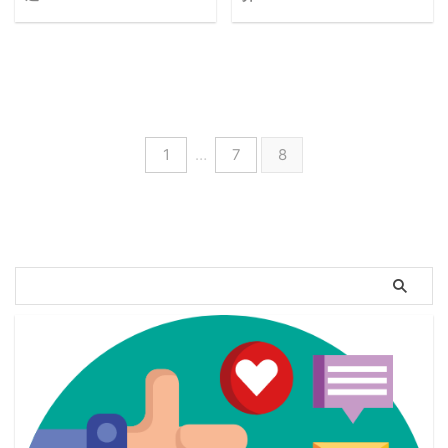
ると言われています。 しかし、
は、Webマーケティングの基礎知
「Webマーケティングを独学する
Webマーケティングの勉強方法っ
なんとなく聞いたことはあるけ
識や一般的な業務フロー、具体的
方法を知りたい！」 「無料で
て？ 大学生がWebマーケティン
ど、なぜ将来性があるのか気にな
な集客方法などをわかりやすくご
Webマーケティングは学べる？」
グを学ぶメリットって何？ ブロ
りますよね。 この記 ...
紹介します。 最後までご覧くだ
マーケティング業界では、欠かせ
グ運営や、Webライティング、
さい。 Webマーケ ...
ない存在になっている「Webマー
SNS運用など、これまでには考え
ケティング」。 しかしWebマー
られなかった稼ぎ方がある「Web
ケティングを学ぶために、何から
マーケティング」 大学生の方の
1
…
7
8
始めていいかわからない方もいま
中には、Webマーケティングのス
すよね。 またWebマーケティン
キルを身につけたいと思っている
グを無料で始めたい方や、独学で
方も多いのではないのでしょう
始めたい方も上記のような疑問を
か。 実際に僕も、大学生のうち
抱えていることでしょう。 実は
にWebマーケティングのスキルを
Webマーケターの多くは独学でス
身につけることで、とてもたくさ
キルや経験を身につけている人が
んのメリットを感じることができ
ほとんどで、独学した方が将来的
ました。 僕が感じたWebマーケ
に成功している人が多いです！
ティングのメリット アルバイト
また独学は圧倒的に ...
よりも稼げる 時間 ...