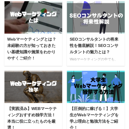
ング職の平均年収はどのくらいな
一度は考えたことがあるのではな
の？ Web広告市場の拡大と共に
いでしょうか。将来のことを考え
近年新たな転職先としても注目を
ると、大学生時代をただ遊んで過
集めるWebマーケティング。 年
ごすのは勿体ない気がしますよ
収が低いなんて噂もありますが、
ね。 自己投資なんかやめとけ と
実際のところはどうなのでしょう
周りから言われた方もいらっしゃ
か？ 求人ボックスのデータを元
るかもしれません。 この記事を
Webマーケティングとは？
SEOコンサルタントの将来
に調査したWebマーケティング職
読んで分かること どうして大学
未経験の方が知っておきた
性を徹底解説！SEOコンサ
種ごとの平均年収はおおよそ以下
生が自己投資をするべきなのか
い基礎知識や施策をわかり
ルタントの魅力とは？
の通りです。 Webマーケティン
自己投資額はどれくらいがいいの
やすくご紹介！
グ職種ごとの平均年収 YouTube
か おすすめの自己投資は何なの
Webマーケティングの中でも、
ディレクター…445万円 SNSマー
か など、具体的なことが分かり
SEOコンサルタントについて詳細
「そもそもWebマーケティングっ
ケター…495万円 Web広告運用マ
ます。ぜひ、最後までご覧くださ
を知りたい SEOコンサルタント
てなに？」 「Webマーケティン
ーケター…449万円 SEOマ ...
い。 なぜ大学生は自己投資をす
って将来性あるの？ 近年、転職
グの施策や内容を詳しく知りた
るべきなのか どうして大学生は
などでも人気のあるWEBマーケ
い！」 最近Webマーケティング
...
ティング関連の仕事が注目を集め
という言葉を、よく耳にしますよ
ています。 その中でも、SEOコ
ね。 しかし、そもそもWebマー
ンサルタントに興味や関心を持っ
ケティングとは、一体どのような
ている方は多いのではないでしょ
施策なのでしょうか。 Webマー
【実践済み】WEBマーケテ
【圧倒的に稼げる！】大学
うか？ SEOコンサルタントは、
ケティングとは、Webサイトなど
ィングおすすめ独学方法！
生がWebマーケティングを
SEO対策を専門にしている職業の
を活用してユーザーを集客し、サ
本当に役に立ったものを厳
学ぶ理由と勉強方法をご紹
ことです。 SEOコンサルタント
ービスや商品の購入につなげる施
選！
介！
は将来性があり、今後人気も高ま
策のひとつです。 この記事で