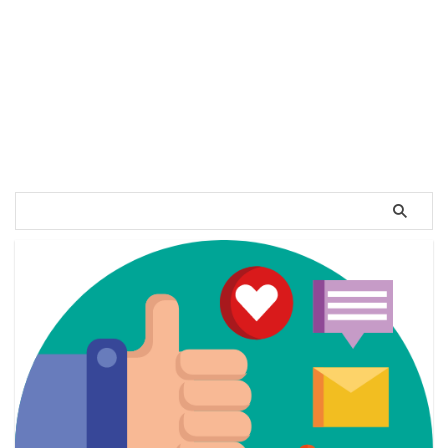
すめの資格があったらいいのに
な…」 「学生でも取れる便利で役
立つ資格は？」 資格を取りたい
と思っている方の悩みは人それぞ
れだと思います。 「資格をとっ
て、転職に活かしたい」「資格取
得の勉強をしてスキルアップした
い」 このような目的の方がほど
んどなのではないでしょうか？
しかし資格の中には、持っている
だけでお金になるような資格があ
るんです！資格を持ってるだけ
で、収入が増えたら嬉しいと思い
ませんか？ そこで今回は、持っ
てるだけで金になるおすすめの資
格を、国家資格や学生向けなどの
タ ...